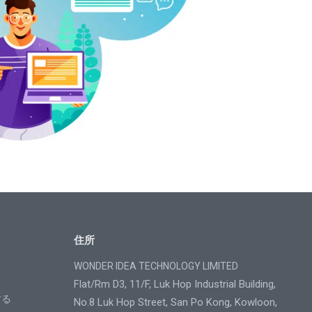
住所
WONDER IDEA TECHNOLOGY LIMITED
Flat/Rm D3, 11/F, Luk Hop Industrial Building,
する
No.8 Luk Hop Street, San Po Kong, Kowloon,