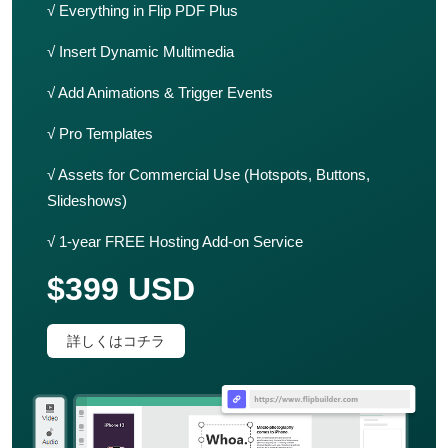
√ Everything in Flip PDF Plus
√ Insert Dynamic Multimedia
√ Add Animations & Trigger Events
√ Pro Templates
√ Assets for Commercial Use (Hotspots, Buttons,
Slideshows)
√ 1-year FREE Hosting Add-on Service
$399 USD
詳しくはコチラ